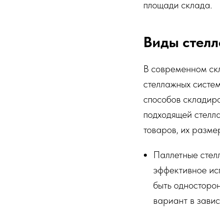
площади склада.
Виды стелл
В современном скл
стеллажных систем
способов складир
подходящей стелла
товаров, их разме
Паллетные стел
эффективное ис
быть односторо
вариант в завис