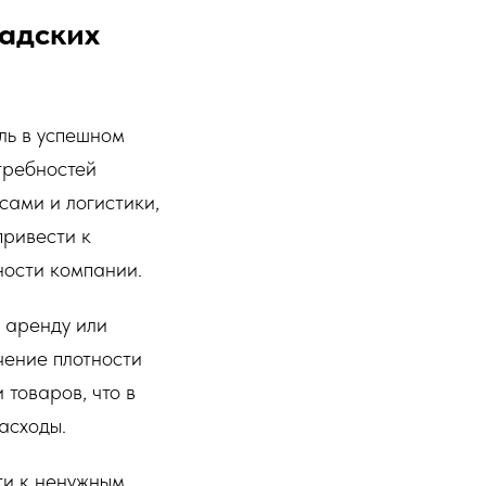
адских
ль в успешном
требностей
сами и логистики,
привести к
ости компании.
 аренду или
чение плотности
 товаров, что в
асходы.
ти к ненужным