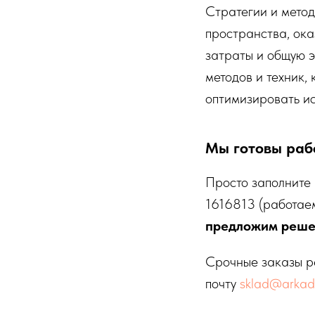
Стратегии и мето
пространства, ок
затраты и общую э
методов и техник,
оптимизировать ис
Мы готовы раб
Просто заполните
1616813
(работаем
предложим реш
Срочные заказы 
почту
sklad@arkada