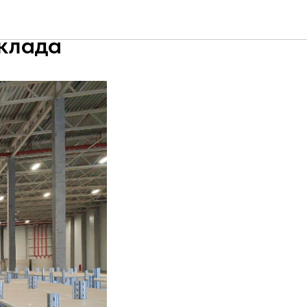
нения и
клада