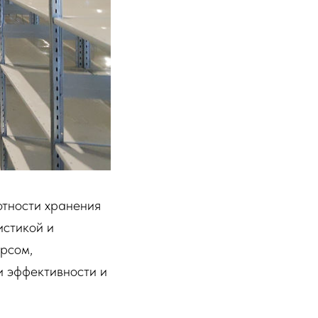
отности хранения
истикой и
урсом,
и эффективности и