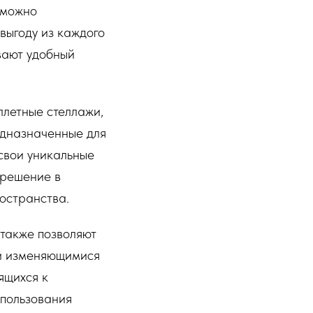
 можно
выгоду из каждого
вают удобный
ллетные стеллажи,
едназначенные для
свои уникальные
 решение в
остранства.
также позволяют
 и изменяющимися
ящихся к
спользования