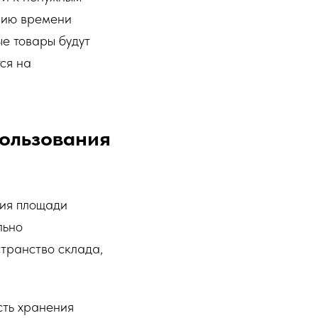
нию времени
ые товары будут
ся на
пользования
ния площади
льно
транство склада,
сть хранения