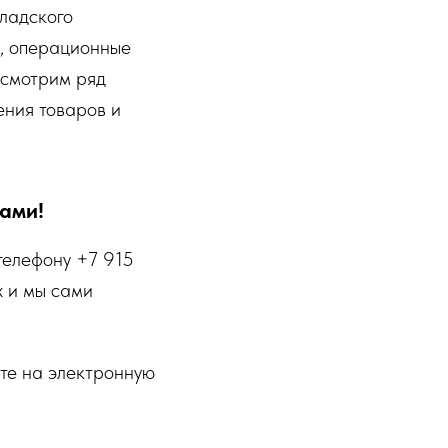
ладского
ь, операционные
ссмотрим ряд
ения товаров и
ами!
 телефону
+7 915
х и мы сами
йте на электронную