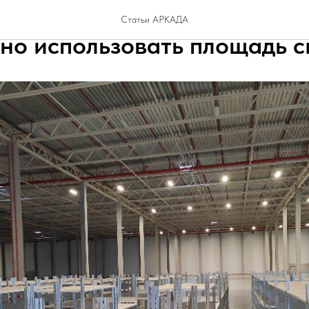
ться высокой плотности хра
Статьи АРКАДА
но использовать площадь с