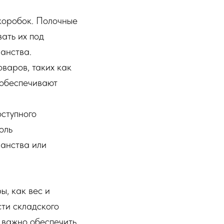
коробок. Полочные
ать их под
анства.
варов, таких как
 обеспечивают
ступного
оль
ранства или
, как вес и
сти складского
 важно обеспечить