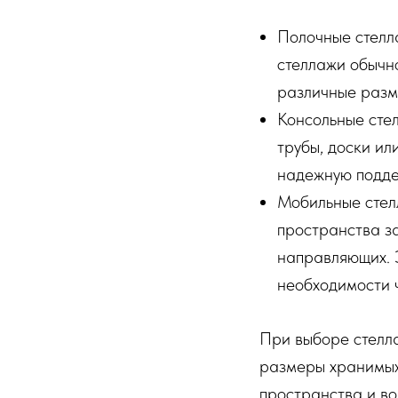
Полочные стелл
стеллажи обычно
различные разм
Консольные сте
трубы, доски и
надежную подде
Мобильные стел
пространства з
направляющих. 
необходимости 
При выборе стелла
размеры хранимых 
пространства и во